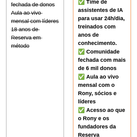
✅ 
Time de 
fechada de donos
assistentes de IA 
Aula ao vivo 
para usar 24h/dia, 
mensal com líderes
treinados com 
18 anos de 
anos de 
Reserva em 
conhecimento.
método
✅ 
Comunidade 
fechada com mais 
de 6 mil donos
✅ 
Aula ao vivo 
mensal com o 
Rony, sócios e 
líderes
✅ 
Acesso ao que 
o Rony e os 
fundadores da 
Reserva 