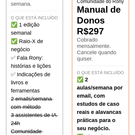
Comunidade do Rony
semana.
Manual de 
O QUE ESTÁ INCLUÍDO
Donos
✅ 
1 edição 
R$297
semanal
Cobrado 
✅ 
Raio-X de 
mensalmente. 
negócio 
Cancele quando 
✅ 
Fala Rony: 
quiser.
histórias e lições
O QUE ESTÁ INCLUÍDO
✅ 
Indicações de 
✅ 
2 
livros e 
aulas/semana por 
ferramentas
email, com 
2 emails/semana 
estudos de caso 
com método
reais e alavancas 
3 assistentes de IA 
práticas para o 
24h
seu negócio.
Comunidade 