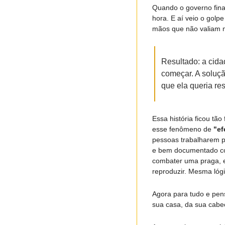
Quando o governo final
hora. E aí veio o golp
mãos que não valiam m
Resultado: a cida
começar. A soluçã
que ela queria res
Essa história ficou t
esse fenômeno de 
"ef
pessoas trabalharem p
e bem documentado com
combater uma praga, e 
reproduzir. Mesma lóg
Agora para tudo e pen
sua casa, da sua cabe