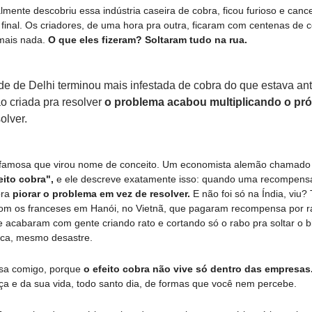
mente descobriu essa indústria caseira de cobra, ficou furioso e canc
e final. Os criadores, de uma hora pra outra, ficaram com centenas de 
ais nada. 
O que eles fizeram? Soltaram tudo na rua. 
de de Delhi terminou mais infestada de cobra do que estava an
o criada pra resolver 
o problema acabou multiplicando o pr
olver.
ão famosa que virou nome de conceito. Um economista alemão chamado H
eito cobra",
 e ele descreve exatamente isso: quando uma recompensa
ra 
piorar o problema em vez de resolver.
 E não foi só na Índia, viu
 os franceses em Hanói, no Vietnã, que pagaram recompensa por rab
acabaram com gente criando rato e cortando só o rabo pra soltar o bic
ica, mesmo desastre.
sa comigo, porque 
o efeito cobra não vive só dentro das empresas
ça e da sua vida, todo santo dia, de formas que você nem percebe.