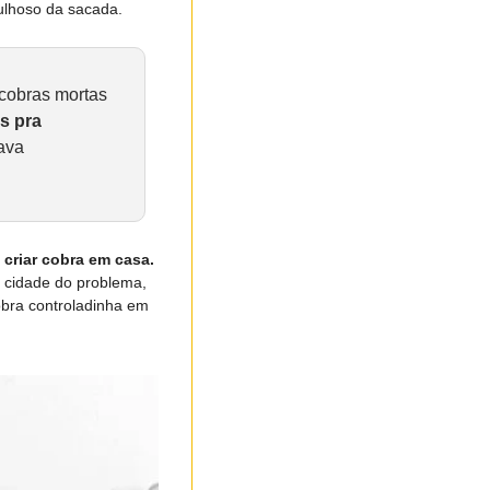
ulhoso da sacada.
cobras mortas 
 pra 
ava 
A população tinha começado a criar cobra em casa. 
 cidade do problema, 
obra controladinha em 