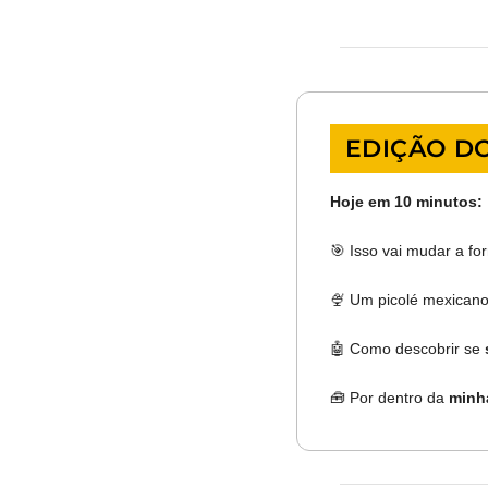
EDIÇÃO DO
Hoje em 10 minutos:
🎯
Isso vai mudar a f
🍨
 Um picolé mexican
🤖
 Como descobrir se 
🧰
 Por dentro da 
minh