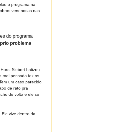
elou o programa na 
cobras venenosas nas 
tes do programa 
óprio problema
orst Siebert batizou 
 mal pensada faz as 
? Tem um caso parecido 
o de rato pra 
ho de volta e ele se 
.
 Ele vive dentro da 