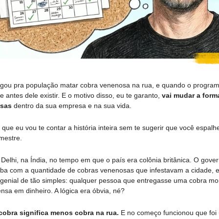
ou pra população matar cobra venenosa na rua, e quando o programa
 antes dele existir. E o motivo disso, eu te garanto, 
vai mudar a form
sas 
dentro da sua empresa e na sua vida. 
que eu vou te contar a história inteira sem te sugerir que você espalhe 
imestre.
Delhi, na Índia, no tempo em que o país era colônia britânica. O govern
a com a quantidade de cobras venenosas que infestavam a cidade, e 
genial de tão simples: qualquer pessoa que entregasse uma cobra mor
a em dinheiro. A lógica era óbvia, né? 
obra significa menos cobra na rua.
 E no começo funcionou que foi 