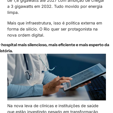
de 1,8 gigawatts até 2027 com ambição de chegar 
a 3 gigawatts em 2032. Tudo movido por energia 
limpa.
Mais que infraestrutura, isso é política externa em 
forma de silício. O Rio quer ser protagonista na 
nova ordem digital.
 hospital mais silencioso, mais eficiente e mais esperto da 
istória.
Na nova leva de clínicas e instituições de saúde 
que estão investindo pesado em transformação 