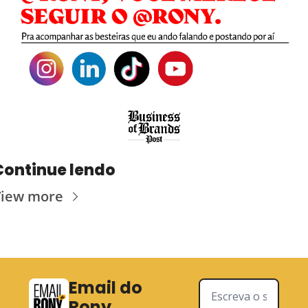
Continue lendo
iew more
Email do 
Rony