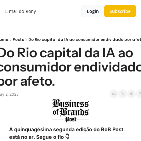
E-mail do Rony
Login
Subscribe
ome
Posts
Do Rio capital da IA ao consumidor endividado por afet
Do Rio capital da IA ao 
consumidor endividado
por afeto.
ay 2, 2025
A quinquagésima segunda edição do BoB Post 
está no ar. Segue o fio 👇